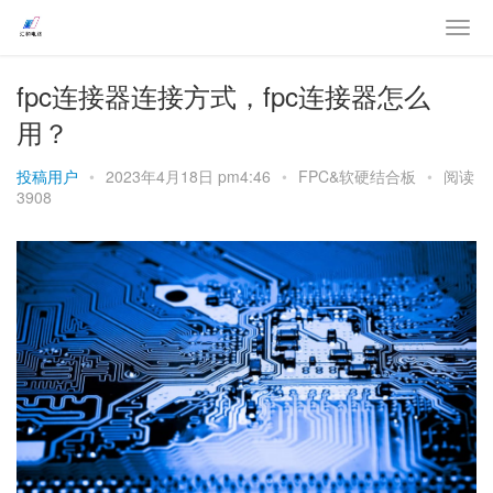
fpc连接器连接方式，fpc连接器怎么
用？
投稿用户
•
2023年4月18日 pm4:46
•
FPC&软硬结合板
•
阅读
3908