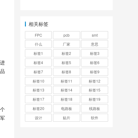
什么成分？
领域有哪些？
相关标签
FPC
pcb
smt
什么
厂家
意思
标签1
标签2
标签3
进
标签4
标签5
标签6
品
标签7
标签8
标签9
标签10
标签11
标签12
标签13
标签14
标签15
标签17
标签18
标签19
标签20
电路板
线路板
个
军
设计
贴片
软件