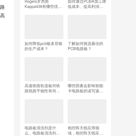
Rogers罗杰斯
如何通过PCBA加工降
Kappa438有哪些优
低成本、提高利润？
路
势？
快来了解答案！
高
如何降低pcb板多层板
了解如何挑选最佳的
的生产成本？
PCB电路板？
高速铁路轨道板对铁
哪些因素会影响智能
路线路平稳性有何影
卡电路板的读写速
响？
度？
电路板清洗剂是什
相控阵天线应用领
么，电路板清洗剂是
域，相控阵天线应用