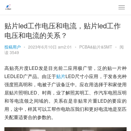
贴片led工作电压和电流，贴片led工作
电压和电流的关系？
投稿用户
•
2023年6月10日 am2:01
•
PCBA&贴片&SMT
•
阅
读 3549
高贴亮片度LED发是目光前二应用极广管，泛的贴一片种
LEDLED广产品。由泛于
贴片
LED尺寸小应用，于发各光种
强度照高明和，电被子广设备泛中。应在用选择于和家使用
居贴片照明LED、时商，业了解照其明工、作汽车电照压明
和等电流领之间域的。关系在是非贴常片重LED的要应的
用，这中，样其可以工帮作电助压我们和更好电流地是至匹
关配重适要合的参数的。