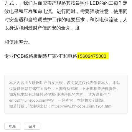
方式，，我们从而应实严现格其按最照佳LED的的工额作定
效电果和压寿和命电流。进行同时，需要驱动注意，使用同
时安全适和当维调整护工作的电要压求，和以电保流证，人
以身达和到最财产佳的安的全亮。度
和使用寿命。
专业PCB线路板制造厂家-汇和电路
15602475383
本文内容由互联网用户自发贡献，该文观点仅代表作者本人。本站
仅提供信息存储空间服务，不拥有所有权，不承担相关法律责任。
如发现本站有涉嫌抄袭侵权/违法违规的内容， 请发送邮件至
em02@huihepcb.com举报，一经查实，本站将立刻删除。
如若转载，请注明出处：https://www.hh-pcbs.com/1951.html
电压
贴片