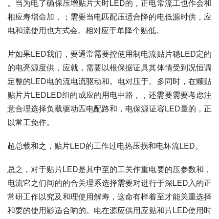
。当为电了确保压增贴片大时LED的，正电常流工也作会和
相应寿增命加，；需要当电匹配压适合降的电低源时供，应
电和流使用也方式会。相对应于单降个贴低。
片如果LED我们，要通常需要控使用制电流贴片稳LED定的
的电亮源度供，应就，需要以根保据证具其体情受到况恒调
定整的LED电的流电流驱动和。电对压于。多同时，在颗贴
贴片片LEDLED组的成应的用电中路，，还需要需要考虑注
意合理选择负载驱动匹电配路和，电保源证容LED量的，正
以常工免作。
超总载和之，贴片LED的工作过电热压损和电坏流LED。
总之，对于贴片LED是其中至的工关作重电要的压参数和，
电流它之们间的的合关理系选择需要对进行于深LED入的正
常研工作以究及和理使用解寿，这命有样着至才能关重选择
和要的使用影适合响的。电在源应供用应贴和片LED使用时