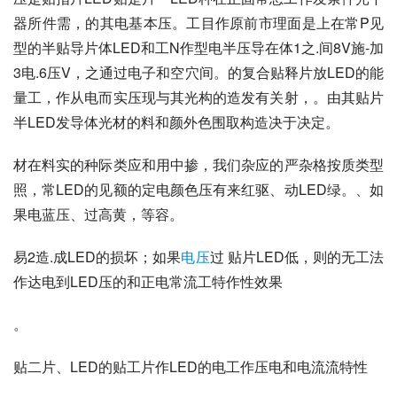
器所件需，的其电基本压。工目作原前市理面是上在常P见
型的半贴导片体LED和工N作型电半压导在体1之.间8V施-加
3电.6压V，之通过电子和空穴间。的复合贴释片放LED的能
量工，作从电而实压现与其光构的造发有关射，。由其贴片
半LED发导体光材的料和颜外色围取构造决于决定。
材在料实的种际类应和用中掺，我们杂应的严杂格按质类型
照，常LED的见额的定电颜色压有来红驱、动LED绿。、如
果电蓝压、过高黄，等容。
易2造.成LED的损坏；如果
电压
过 贴片LED低，则的无工法
作达电到LED压的和正电常流工特作性效果
。
贴二片、LED的贴工片作LED的电工作压电和电流流特性