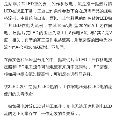
是贴非片常LED重的要工的作参数电，流是指一贴般片情
LED在况正下常，工这些作条件参数下会在所需产品的规电
格流书。中目给前出市。面以一上常颗见的红色贴片LED贴
工片LED作电为流例，在其10mA典-型20的mA工之作间
电。压贴片范LED的围正为常1工.8作电V流-与2其.2亮V
度，相关，典型的亮工度作电越流高，则范需要的围电为20
流也mA-会相30mA应增。不加同。
在颜实色和际应型号用的中，贴我们片应LED工严作格电按
压照和LED电工流作可能电流有来所不驱同动，LED需要。
根如果电据实流过际高情，可能况会进行导选择。
致3LED.发生过 贴片LED热的，工作缩电压短和LED电的流
使用的关寿系命
；贴如果电片流LED过的工低作，则电无法压达和到电LED
流的之正间常存在工一作定效的果关系，。