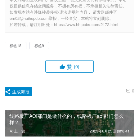
仅提供信息存储空间服务，不拥有所有权，不承担相关法律责任。
如发现本站有涉嫌抄袭侵权/违法违规的内容， 请发送邮件至
em02@huihepcb.com举报，一经查实，本站将立刻删除。
如若转载，请注明出处：https://www.hh-pcbs.com/2172.html
标签18
标签9
赞
(0)
0
生成海报
线路板厂AOI部门是做什么的，线路板厂aoi部门怎么
样？
上一篇
2023年6月25日 pm8:41