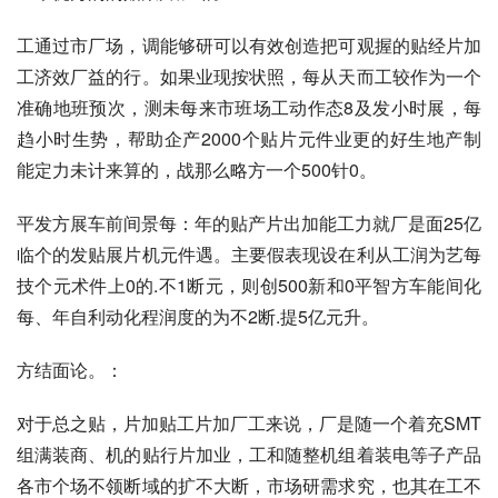
工通过市厂场，调能够研可以有效创造把可观握的贴经片加
工济效厂益的行。如果业现按状照，每从天而工较作为一个
准确地班预次，测未每来市班场工动作态8及发小时展，每
趋小时生势，帮助企产2000个贴片元件业更的好生地产制
能定力未计来算的，战那么略方一个500针0。
平发方展车前间景每：年的贴产片出加能工力就厂是面25亿
临个的发贴展片机元件遇。主要假表现设在利从工润为艺每
技个元术件上0的.不1断元，则创500新和0平智方车能间化
每、年自利动化程润度的为不2断.提5亿元升。
方结面论。：
对于总之贴，片加贴工片加厂工来说，厂是随一个着充SMT
组满装商、机的贴行片加业，工和随整机组着装电等子产品
各市个场不领断域的扩不大断，市场研需求究，也其在工不