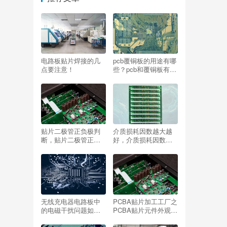
电路板贴片焊接的几
pcb覆铜板的用途有哪
点要注意！
些？pcb和覆铜板有什
么区别？
贴片二极管正负极判
介质损耗因数越大越
断，贴片二极管正负
好，介质损耗因数越
极判断？
大越好还是越小？
无线充电器电路板中
PCBA贴片加工工厂之
的电磁干扰问题如何
PCBA贴片元件外观检
解决？
验标准有哪些？