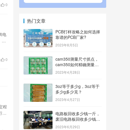
0
热门文章
PCB打样攻略之如何选择
供电
靠谱的PCB厂家?
、电
2023年8月5日
cam350测量尺寸抓点，
0
cam350如何精确测量尺
寸？
2023年4月28日
3oz等于多少g，3oz等于
多少g多少克？
2023年4月27日
定程
行打
电路板回收多少钱一斤，
废旧电路板回收多少钱一
斤？
2023年6月29日