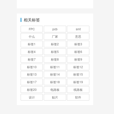
域！
相关标签
FPC
pcb
smt
什么
厂家
意思
标签1
标签2
标签3
标签4
标签5
标签6
标签7
标签8
标签9
标签10
标签11
标签12
标签13
标签14
标签15
标签17
标签18
标签19
标签20
电路板
线路板
设计
贴片
软件