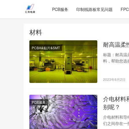
PCB服务
印制线路板常见问题
FP
材料
耐高温柔
PCBA&贴片&SMT
标题：耐高温
料，帮助您选
随着工业化程
2023年6月2日
介电材料
PCB服务
别呢？
介电材料和导
们之间存在一