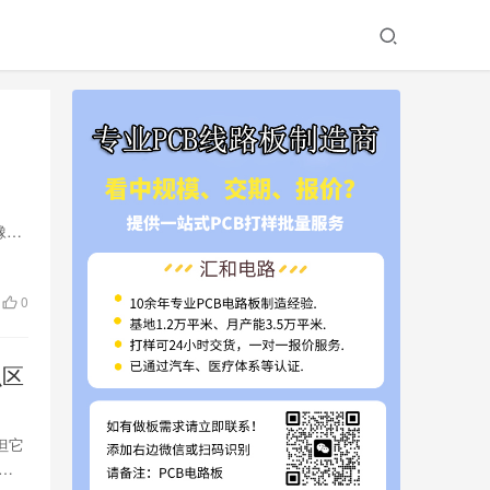
橡胶
0
么区
但它
显