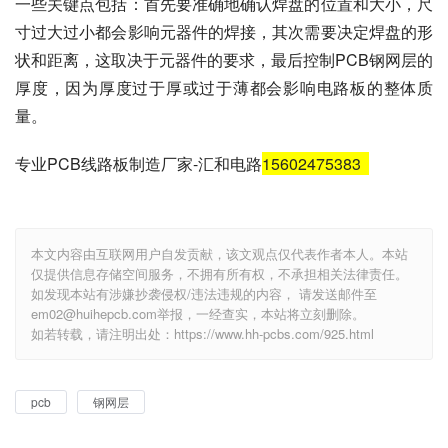
一些关键点包括：首先要准确地确认焊盘的位置和大小，尺
寸过大过小都会影响元器件的焊接，其次需要决定焊盘的形
状和距离，这取决于元器件的要求，最后控制PCB钢网层的
厚度，因为厚度过于厚或过于薄都会影响电路板的整体质
量。
专业PCB线路板制造厂家-汇和电路
15602475383
本文内容由互联网用户自发贡献，该文观点仅代表作者本人。本站
仅提供信息存储空间服务，不拥有所有权，不承担相关法律责任。
如发现本站有涉嫌抄袭侵权/违法违规的内容， 请发送邮件至
em02@huihepcb.com举报，一经查实，本站将立刻删除。
如若转载，请注明出处：https://www.hh-pcbs.com/925.html
pcb
钢网层