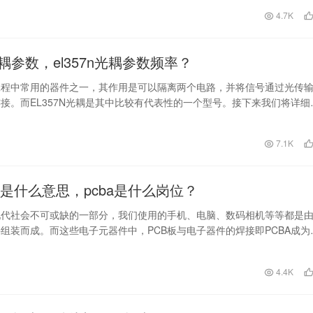
日
4.7K
n光耦参数，el357n光耦参数频率？
工程中常用的器件之一，其作用是可以隔离两个电路，并将信号通过光传
接。而EL357N光耦是其中比较有代表性的一个型号。接下来我们将详细
光耦参数…
日
7.1K
业是什么意思，pcba是什么岗位？
现代社会不可或缺的一部分，我们使用的手机、电脑、数码相机等等都是
组装而成。而这些电子元器件中，PCB板与电子器件的焊接即PCBA成为
核心领域。因…
日
4.4K