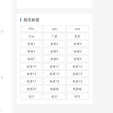
是
贴
相关标签
FPC
pcb
smt
0
什么
厂家
意思
标签1
标签2
标签3
标签4
标签5
标签6
标签7
标签8
标签9
一
标签10
标签11
标签12
标签13
标签14
标签15
0
标签17
标签18
标签19
标签20
电路板
线路板
设计
贴片
软件
的