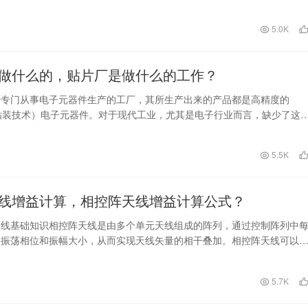
手工研磨、机械研磨、切割等多种方式。其中手工研磨工艺较为简单，但
期长，设备成本也较高。而机械研磨和切割方式可以通过相应的自动化加
日
5.0K
周期更短，效率更高，缺点是设备投入较大。
做什么的，贴片厂是做什么的工作？
种专门从事电子元器件生产的工厂，其所生产出来的产品都是高精度的
贴装技术）电子元器件。对于现代工业，尤其是电子行业而言，缺少了这
元器件，就难以形成电…
日
5.5K
线增益计算，相控阵天线增益计算公式？
天线基础知识相控阵天线是由多个单元天线组成的阵列，通过控制阵列中
的振荡相位和振幅大小，从而实现天线矢量的相干叠加。相控阵天线可以
列中的辐射场进行控制，进而实现信号的定向辐射，从而提
日
5.7K