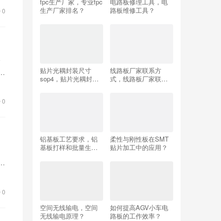
fpc生产厂家，专业fpc
电路板修理工具，电
生产厂家排名？
路板维修工具？
0
输
贴片光耦封装尺寸
线路板厂家联系方
介
sop4，贴片光耦封装
式，线路板厂家联系
尺寸？
方式？
0
铝基板工艺要求，铝
柔性与刚性板在SMT
基板打样和批量生产
贴片加工中的应用？
由
区别？
了
0
空间无线输电，空间
如何提高AGV小车电
无线输电原理？
路板的工作效率？