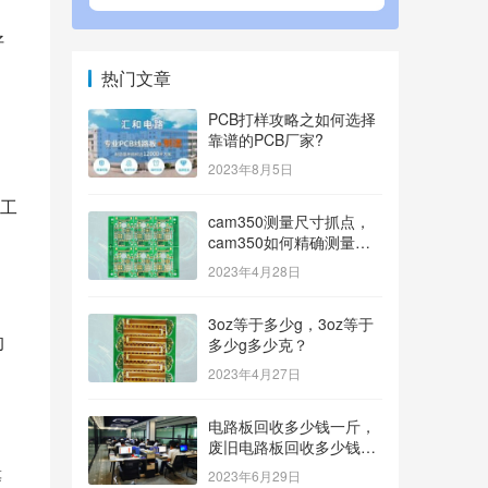
好
热门文章
PCB打样攻略之如何选择
靠谱的PCB厂家?
2023年8月5日
。
工
cam350测量尺寸抓点，
cam350如何精确测量尺
寸？
2023年4月28日
3oz等于多少g，3oz等于
的
多少g多少克？
2023年4月27日
电路板回收多少钱一斤，
废旧电路板回收多少钱一
斤？
等
2023年6月29日