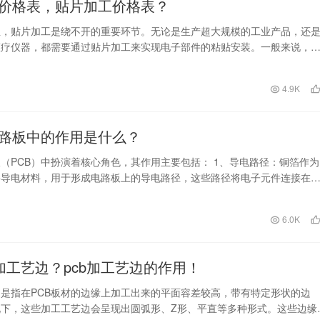
价格表，贴片加工价格表？
业，贴片加工是绕不开的重要环节。无论是生产超大规模的工业产品，还
医疗仪器，都需要通过贴片加工来实现电子部件的粘贴安装。一般来说，
会依据工艺流程、设…
4.9K
路板中的作用是什么？
（PCB）中扮演着核心角色，其作用主要包括： 1、导电路径：铜箔作为
要导电材料，用于形成电路板上的导电路径，这些路径将电子元件连接在
。 2、信号…
日
6.0K
么加工艺边？pcb加工艺边的作用！
边是指在PCB板材的边缘上加工出来的平面容差较高，带有特定形状的边
下，这些加工工艺边会呈现出圆弧形、Z形、平直等多种形式。这些边缘