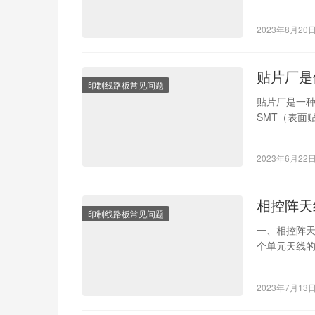
加工方法有
难度大、周
2023年8月20
设备完成，
贴片厂是
印制线路板常见问题
贴片厂是一
SMT（表面
精密的电子
2023年6月22
相控阵天
印制线路板常见问题
一、相控阵
个单元天线
过对天线阵
2023年7月13