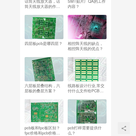
话筒天线放大器，话
SMT贴片厂QA的工作
筒天线放大器的作
内容？
用？
四层板pcb是哪四层？
相控阵天线的缺点，
相控阵天线的优点？
六层板层叠结构，六
线路板设计行业,常交
层板的叠层方案？
付什么文件给PCB工
厂，线路板技术要
求？
pcb板和fpc板区别？
pcb打样需要提供什
fpc价格和pcb价格比
么？