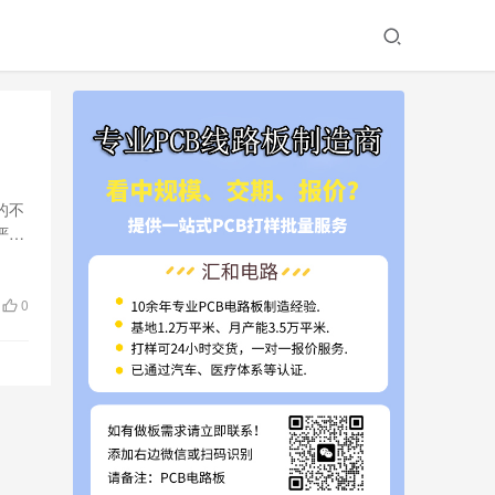
？
的不
严格
0