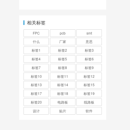
较？
相关标签
FPC
pcb
smt
什么
厂家
意思
标签1
标签2
标签3
标签4
标签5
标签6
标签7
标签8
标签9
标签10
标签11
标签12
标签13
标签14
标签15
标签17
标签18
标签19
标签20
电路板
线路板
设计
贴片
软件