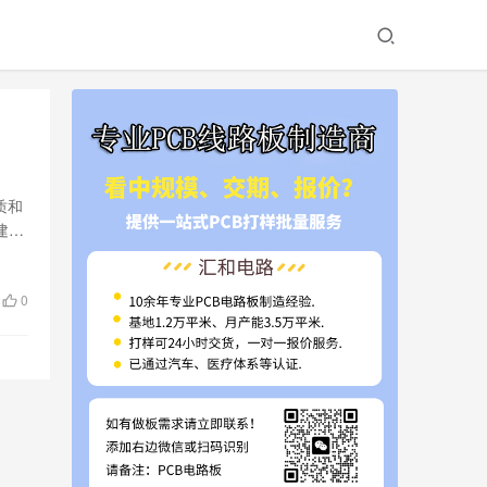
质和
建立
性以
性，
0