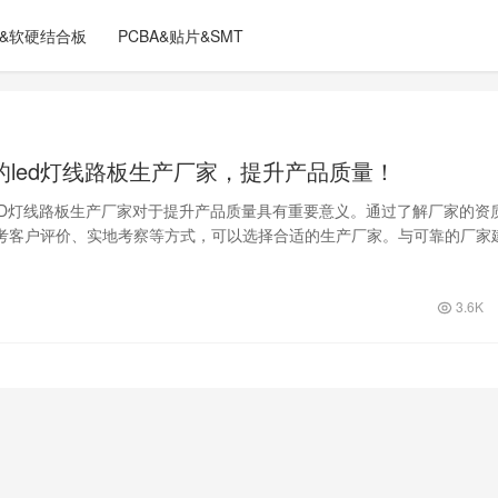
C&软硬结合板
PCBA&贴片&SMT
的led灯线路板生产厂家，提升产品质量！
ED灯线路板生产厂家对于提升产品质量具有重要意义。通过了解厂家的资
考客户评价、实地考察等方式，可以选择合适的生产厂家。与可靠的厂家
作关系，能够带来多方面的益处，包括产品质量的保证、交货周期的可靠
服务和技术支持。因此，在选择LED灯线路板生产厂家时，务必重视可靠
3.6K
考量和评估。