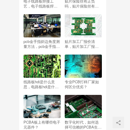
电子线路板焊接工
贴片保险丝有正负
艺，电子线路板焊接
吗，贴片保险丝有正
工艺流程？
负吗怎么区分？
pcb金手指斜边角度测
贴片加工厂报价清
量方法，pcb金手指的
单，贴片加工厂报价
斜边是什么意思？
清单表？
线路板hdi是什么意
专业PCB打样厂家如
思，电路板hdi是什么
何区分优劣？
意思？
PCBA板上有哪些电子
数字化时代，如何选
元器件？
择可信赖的PCBA生产