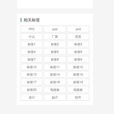
厂家？
相关标签
FPC
pcb
smt
什么
厂家
意思
标签1
标签2
标签3
标签4
标签5
标签6
标签7
标签8
标签9
标签10
标签11
标签12
标签13
标签14
标签15
标签17
标签18
标签19
标签20
电路板
线路板
设计
贴片
软件