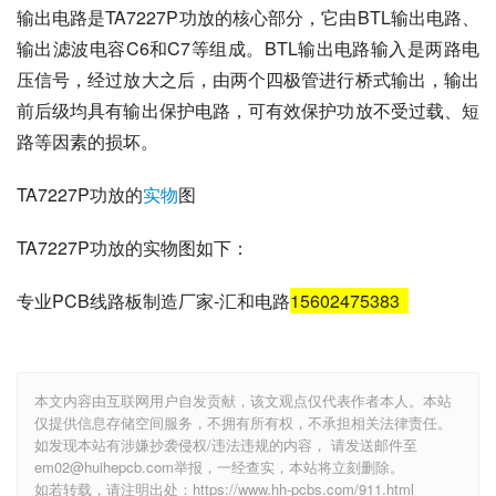
输出电路是TA7227P功放的核心部分，它由BTL输出电路、
输出滤波电容C6和C7等组成。BTL输出电路输入是两路电
压信号，经过放大之后，由两个四极管进行桥式输出，输出
前后级均具有输出保护电路，可有效保护功放不受过载、短
路等因素的损坏。
TA7227P功放的
实物
图
TA7227P功放的实物图如下：
专业PCB线路板制造厂家-汇和电路
15602475383
本文内容由互联网用户自发贡献，该文观点仅代表作者本人。本站
仅提供信息存储空间服务，不拥有所有权，不承担相关法律责任。
如发现本站有涉嫌抄袭侵权/违法违规的内容， 请发送邮件至
em02@huihepcb.com举报，一经查实，本站将立刻删除。
如若转载，请注明出处：https://www.hh-pcbs.com/911.html