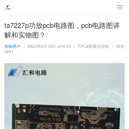
ta7227p功放pcb电路图，pcb电路图讲
解和实物图？
投稿用户
•
2023年4月18日 pm4:45
•
FPC&软硬结合板
•
阅读
4851