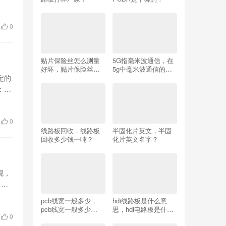
0
贴片保险丝怎么测量
5G指毫米波通信，在
好坏，贴片保险丝怎
5g中毫米波通信的优
定的
么测量好坏？
点？
：
0
线路板回收，线路板
半固化片英文，半固
回收多少钱一吨？
化片英文名字？
视，
。当
pcb线宽一般多少，
hdi线路板是什么意
pcb线宽一般多少
思，hdi电路板是什么
0
mil？
意思？