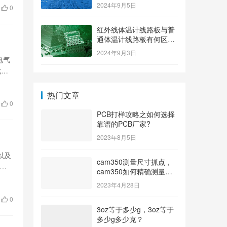
2024年9月5日
0
红外线体温计线路板与普
通体温计线路板有何区
别？
2024年9月3日
电气
尤为
热门文章
0
PCB打样攻略之如何选择
靠谱的PCB厂家?
2023年8月5日
以及
cam350测量尺寸抓点，
划分
cam350如何精确测量尺
寸？
2023年4月28日
0
3oz等于多少g，3oz等于
多少g多少克？