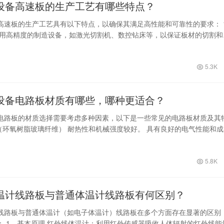
设备高速板的生产工艺有哪些特点？
高速板的生产工艺具有以下特点，以确保其满足高性能和可靠性的要求： 
采用高精度的制造设备，如激光切割机、数控钻床等，以保证板材的切割和
用高精…
5.3K
设备电路板材质有哪些，哪种更适合？
电路板的材质选择需要考虑多种因素，以下是一些常见的电路板材质及其
4（环氧树脂玻璃纤维） 耐热性和机械强度较好。 具有良好的电气性能和
应用…
5.8K
温计线路板与普通体温计线路板有何区别？
线路板与普通体温计（如电子体温计）线路板在多个方面存在显著的区别
： 1、基本原理 红外线体温计：利用红外传感器吸收人体辐射的红外线能